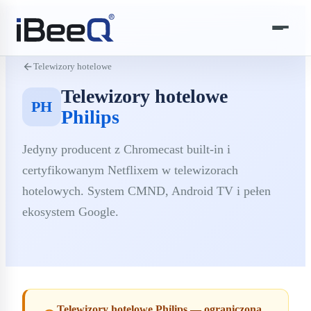
arrow_back
Telewizory hotelowe
Telewizory hotelowe
PH
Philips
Jedyny producent z Chromecast built-in i
certyfikowanym Netflixem w telewizorach
hotelowych. System CMND, Android TV i pełen
ekosystem Google.
Telewizory hotelowe Philips — ograniczona