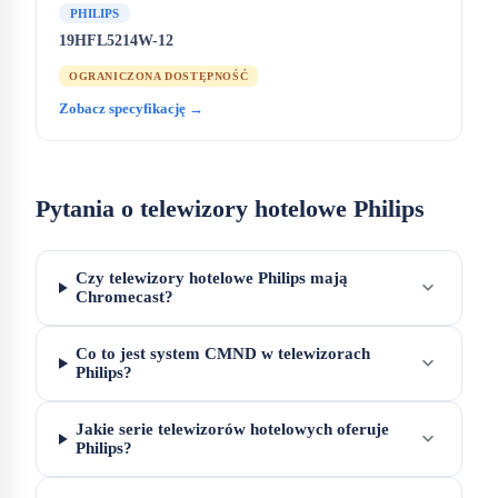
PHILIPS
19HFL5214W-12
OGRANICZONA DOSTĘPNOŚĆ
Zobacz specyfikację →
Pytania o telewizory hotelowe Philips
Czy telewizory hotelowe Philips mają
expand_more
Chromecast?
Co to jest system CMND w telewizorach
expand_more
Philips?
Jakie serie telewizorów hotelowych oferuje
expand_more
Philips?