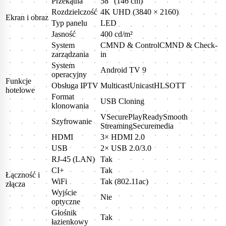
Przekątna
58" (146 cm)
Rozdzielczość
4K UHD (3840 × 2160)
Ekran i obraz
Typ panelu
LED
Jasność
400 cd/m²
System
CMND & ControlCMND & Check-
zarządzania
in
System
Android TV 9
operacyjny
Funkcje
Obsługa IPTV
MulticastUnicastHLSOTT
hotelowe
Format
USB Cloning
klonowania
VSecurePlayReadySmooth
Szyfrowanie
StreamingSecuremedia
HDMI
3× HDMI 2.0
USB
2× USB 2.0/3.0
RJ-45 (LAN)
Tak
CI+
Tak
Łączność i
WiFi
Tak (802.11ac)
złącza
Wyjście
Nie
optyczne
Głośnik
Tak
łazienkowy