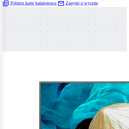
picture_as_pdf
mail
Pobierz kartę katalogową
Zapytaj o wycenę