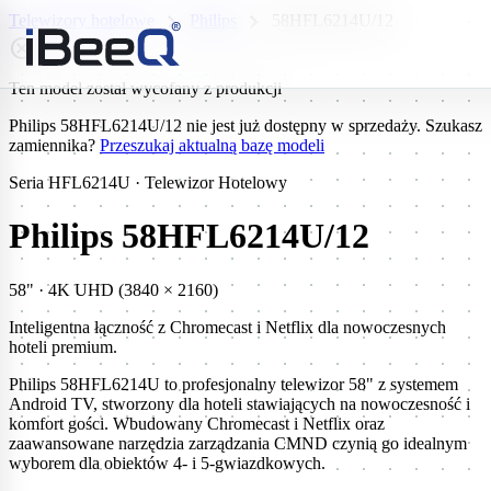
chevron_right
chevron_right
Telewizory hotelowe
Philips
58HFL6214U/12
highlight_off
Ten model został wycofany z produkcji
Philips 58HFL6214U/12 nie jest już dostępny w sprzedaży. Szukasz
zamiennika?
Przeszukaj aktualną bazę modeli
Seria HFL6214U · Telewizor Hotelowy
Philips 58HFL6214U/12
58" · 4K UHD (3840 × 2160)
Inteligentna łączność z Chromecast i Netflix dla nowoczesnych
hoteli premium.
Philips 58HFL6214U to profesjonalny telewizor 58" z systemem
Android TV, stworzony dla hoteli stawiających na nowoczesność i
komfort gości. Wbudowany Chromecast i Netflix oraz
zaawansowane narzędzia zarządzania CMND czynią go idealnym
wyborem dla obiektów 4- i 5-gwiazdkowych.