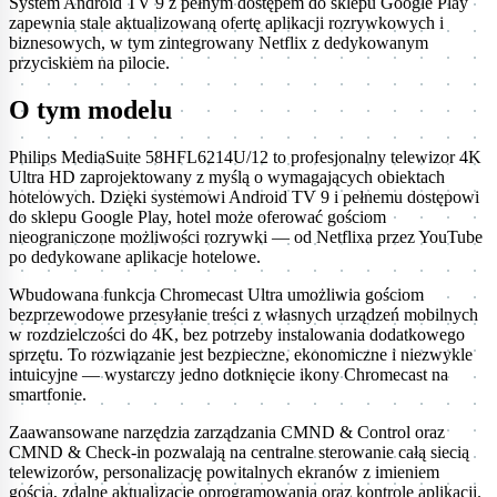
System Android TV 9 z pełnym dostępem do sklepu Google Play
zapewnia stale aktualizowaną ofertę aplikacji rozrywkowych i
biznesowych, w tym zintegrowany Netflix z dedykowanym
przyciskiem na pilocie.
O tym modelu
Philips MediaSuite 58HFL6214U/12 to profesjonalny telewizor 4K
Ultra HD zaprojektowany z myślą o wymagających obiektach
hotelowych. Dzięki systemowi Android TV 9 i pełnemu dostępowi
do sklepu Google Play, hotel może oferować gościom
nieograniczone możliwości rozrywki — od Netflixa przez YouTube
po dedykowane aplikacje hotelowe.
Wbudowana funkcja Chromecast Ultra umożliwia gościom
bezprzewodowe przesyłanie treści z własnych urządzeń mobilnych
w rozdzielczości do 4K, bez potrzeby instalowania dodatkowego
sprzętu. To rozwiązanie jest bezpieczne, ekonomiczne i niezwykle
intuicyjne — wystarczy jedno dotknięcie ikony Chromecast na
smartfonie.
Zaawansowane narzędzia zarządzania CMND & Control oraz
CMND & Check-in pozwalają na centralne sterowanie całą siecią
telewizorów, personalizację powitalnych ekranów z imieniem
gościa, zdalne aktualizacje oprogramowania oraz kontrolę aplikacji.