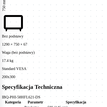
750 mm
tv_gen
Bez podstawy
1290 × 750 × 67
Waga (bez podstawy)
17.4 kg
Standard VESA
200x300
Specyfikacja Techniczna
IBQ-PHI-58HFL621-DS
Kategoria
Parametr
Specyfikacja