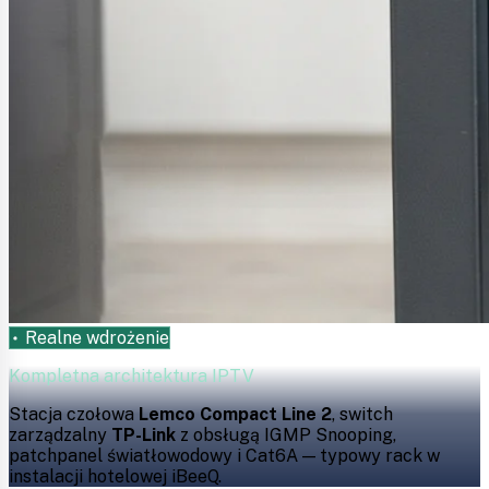
Realne wdrożenie
Kompletna architektura IPTV
Stacja czołowa
Lemco Compact Line 2
, switch
zarządzalny
TP-Link
z obsługą IGMP Snooping,
patchpanel światłowodowy i Cat6A — typowy rack w
instalacji hotelowej iBeeQ.