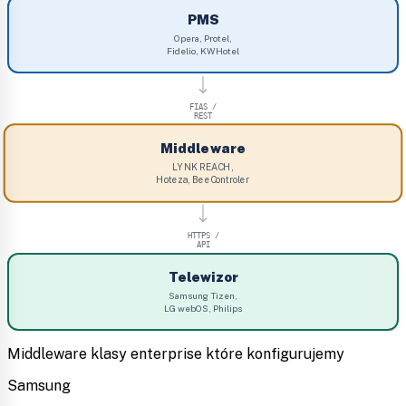
PMS
Opera, Protel,
Fidelio, KWHotel
FIAS /
REST
Middleware
LYNK REACH,
Hoteza, BeeControler
HTTPS /
API
Telewizor
Samsung Tizen,
LG webOS, Philips
Middleware klasy enterprise które konfigurujemy
Samsung