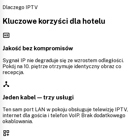
Dlaczego IPTV
Kluczowe korzyści dla hotelu
hd
Jakość bez kompromisów
Sygnał IP nie degraduje się ze wzrostem odległości.
Pokój na 10. piętrze otrzymuje identyczny obraz co
recepcja.
device_hub
Jeden kabel — trzy usługi
Ten sam port LAN w pokoju obsługuje telewizję IPTV,
internet dla gościa i telefon VoIP. Brak dodatkowego
okablowania.
dashboard_customize