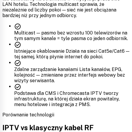
LAN hotelu. Technologia multicast sprawia, że
niezależnie od liczby pokoi — sieć nie jest obciążana
bardziej niż przy jednym odbiorcy.
check_circle
Multicast — pasmo bez wzrostu
100 telewizorów na
tym samym kanale = tyle pasma co jeden odbiornik.
check_circle
Istniejące okablowanie
Działa na sieci Cat5e/Cat6 —
tej samej, którą płynie internet do pokoi.
check_circle
Zdalne zarządzanie kanałami
Lista kanałów, EPG,
kolejność — zmieniane przez interfejs webowy bez
wizyty serwisanta.
check_circle
Podstawa dla CMS i Chromecasta
IPTV tworzy
infrastrukturę, na której działa ekran powitalny,
menu hotelowe i integracja z PMS.
Porównanie technologii
IPTV vs klasyczny kabel RF