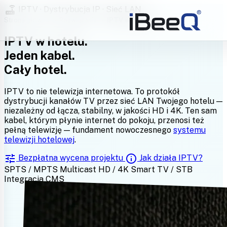
router
IPTV · Dystrybucja IP · Sieć LAN
Strona główna
›
Rozwiązania
›
IPTV w Hotelu
IPTV w hotelu.
Jeden kabel.
Cały hotel.
IPTV to nie telewizja internetowa. To protokół
dystrybucji kanałów TV przez sieć LAN Twojego hotelu —
niezależny od łącza, stabilny, w jakości HD i 4K. Ten sam
kabel, którym płynie internet do pokoju, przenosi też
pełną telewizję — fundament nowoczesnego
systemu
telewizji hotelowej
.
tune
info
Bezpłatna wycena projektu
Jak działa IPTV?
SPTS / MPTS
Multicast
HD / 4K
Smart TV / STB
Integracja CMS