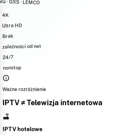
NG · GSS · LEMCO
4K
Ultra HD
Brak
zależności od net
24/7
nonstop
info
Ważne rozróżnienie
IPTV ≠ Telewizja internetowa
router
IPTV hotelowe