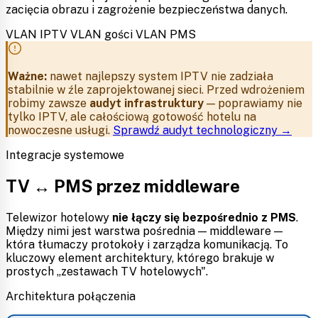
zacięcia obrazu i zagrożenie bezpieczeństwa danych.
VLAN IPTV
VLAN gości
VLAN PMS
Ważne:
nawet najlepszy system IPTV nie zadziała
stabilnie w źle zaprojektowanej sieci. Przed wdrożeniem
robimy zawsze
audyt infrastruktury
— poprawiamy nie
tylko IPTV, ale całościową gotowość hotelu na
nowoczesne usługi.
Sprawdź audyt technologiczny →
Integracje systemowe
TV ↔ PMS przez middleware
Telewizor hotelowy
nie łączy się bezpośrednio z PMS
.
Między nimi jest warstwa pośrednia — middleware —
która tłumaczy protokoły i zarządza komunikacją. To
kluczowy element architektury, którego brakuje w
prostych „zestawach TV hotelowych".
Architektura połączenia