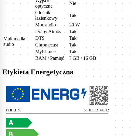
Wyjście
Nie
optyczne
Głośnik
Tak
łazienkowy
Moc audio
20 W
Dolby Atmos
Tak
DTS
Tak
Multimedia i
audio
Chromecast
Tak
MyChoice
Tak
RAM / Pamięć
? GB / 16 GB
Etykieta Energetyczna