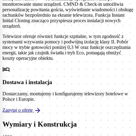
monitorowanie stanu urządzeń. CMND & Check-in umożliwia
personalizację powitania gościa, wyświetlanie wiadomości i obsługę
rachunków bezpośrednio na ekranie telewizora. Funkcja Instant
Initial Cloning znacząco przyspiesza proces instalacji nowych
urządzeń.
Telewizor oferuje również funkcje szpitalne, w tym zgodność z
systemami wzywania pomocy i podwójną izolację klasy II. Pobór
mocy w trybie gotowości poniżej 0,3 W oraz funkcje oszczędzania
energii, takie jak czujnik światła i tryb Eco, pomagają obniżyć
koszty operacyjne obiektu.
hotel
Dostawa i instalacja
Dostarczamy, montujemy i konfigurujemy telewizory hotelowe w
Polsce i Europie.
arrow_forward
Zapytaj o ofertę
Wymiary i Konstrukcja