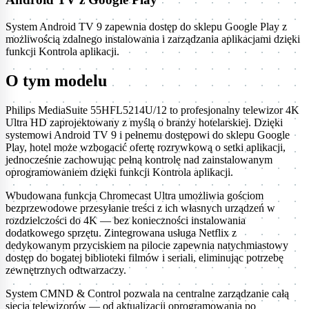
System Android TV 9 zapewnia dostęp do sklepu Google Play z
możliwością zdalnego instalowania i zarządzania aplikacjami dzięki
funkcji Kontrola aplikacji.
O tym modelu
Philips MediaSuite 55HFL5214U/12 to profesjonalny telewizor 4K
Ultra HD zaprojektowany z myślą o branży hotelarskiej. Dzięki
systemowi Android TV 9 i pełnemu dostępowi do sklepu Google
Play, hotel może wzbogacić ofertę rozrywkową o setki aplikacji,
jednocześnie zachowując pełną kontrolę nad zainstalowanym
oprogramowaniem dzięki funkcji Kontrola aplikacji.
Wbudowana funkcja Chromecast Ultra umożliwia gościom
bezprzewodowe przesyłanie treści z ich własnych urządzeń w
rozdzielczości do 4K — bez konieczności instalowania
dodatkowego sprzętu. Zintegrowana usługa Netflix z
dedykowanym przyciskiem na pilocie zapewnia natychmiastowy
dostęp do bogatej biblioteki filmów i seriali, eliminując potrzebę
zewnętrznych odtwarzaczy.
System CMND & Control pozwala na centralne zarządzanie całą
siecią telewizorów — od aktualizacji oprogramowania po