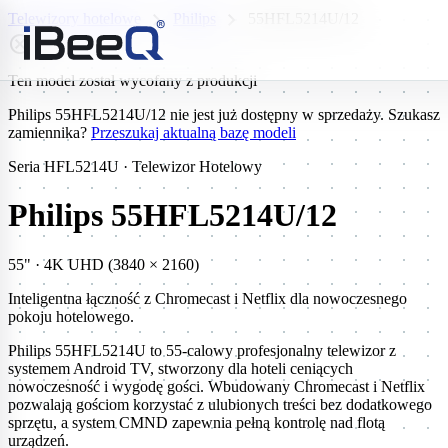
chevron_right
chevron_right
Telewizory hotelowe
Philips
55HFL5214U/12
highlight_off
Ten model został wycofany z produkcji
Philips 55HFL5214U/12 nie jest już dostępny w sprzedaży. Szukasz
zamiennika?
Przeszukaj aktualną bazę modeli
Seria HFL5214U · Telewizor Hotelowy
Philips 55HFL5214U/12
55" · 4K UHD (3840 × 2160)
Inteligentna łączność z Chromecast i Netflix dla nowoczesnego
pokoju hotelowego.
Philips 55HFL5214U to 55-calowy profesjonalny telewizor z
systemem Android TV, stworzony dla hoteli ceniących
nowoczesność i wygodę gości. Wbudowany Chromecast i Netflix
pozwalają gościom korzystać z ulubionych treści bez dodatkowego
sprzętu, a system CMND zapewnia pełną kontrolę nad flotą
urządzeń.