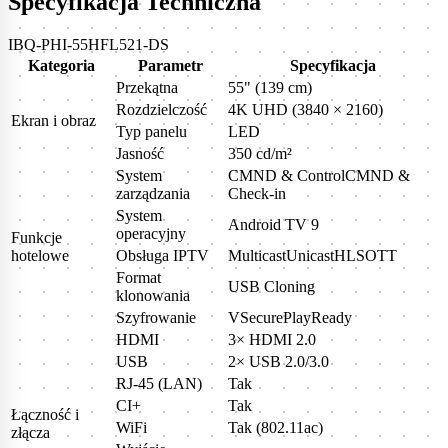
Specyfikacja Techniczna
IBQ-PHI-55HFL521-DS
Kategoria
Parametr
Specyfikacja
Przekątna
55" (139 cm)
Rozdzielczość
4K UHD (3840 × 2160)
Ekran i obraz
Typ panelu
LED
Jasność
350 cd/m²
System
CMND & ControlCMND &
zarządzania
Check-in
System
Android TV 9
operacyjny
Funkcje
hotelowe
Obsługa IPTV
MulticastUnicastHLSOTT
Format
USB Cloning
klonowania
Szyfrowanie
VSecurePlayReady
HDMI
3× HDMI 2.0
USB
2× USB 2.0/3.0
RJ-45 (LAN)
Tak
CI+
Tak
Łączność i
WiFi
Tak (802.11ac)
złącza