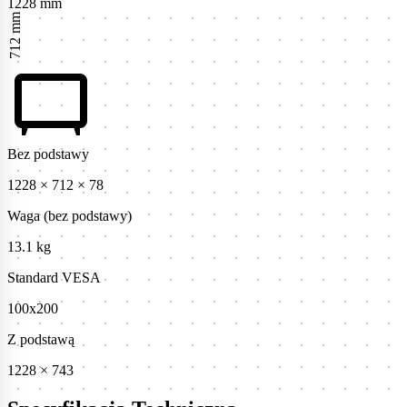
1228 mm
712 mm
tv_gen
Bez podstawy
1228 × 712 × 78
Waga (bez podstawy)
13.1 kg
Standard VESA
100x200
Z podstawą
1228 × 743