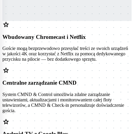
star
Wbudowany Chromecast i Netflix
Goście mogą bezprzewodowo przesyłać treści ze swoich urządzeń
w jakości 4K oraz korzystać z Netflix za pomocą dedykowanego
przycisku na pilocie — bez dodatkowego sprzętu.
star
Centralne zarządzanie CMND
System CMND & Control umożliwia zdalne zarządzanie
ustawieniami, aktualizacjami i monitorowaniem całej floty
telewizorów, a CMND & Check-in personalizuje doświadczenie
gościa.
star
Android TV z Google Play