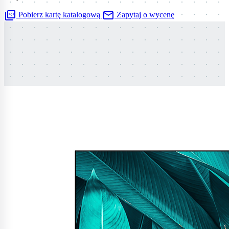
picture_as_pdf
mail
Pobierz kartę katalogową
Zapytaj o wycenę