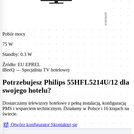
Pobór mocy
75 W
Standby: 0.3 W
Źródło: EU EPREL
iBeeQ — Specjalista TV hotelowej
Potrzebujesz Philips 55HFL5214U/12 dla
swojego hotelu?
Dostarczamy telewizory hotelowe z pełną instalacją, konfiguracją
PMS i wsparciem technicznym. Działamy w Polsce i 16 krajach na
świecie.
tune
Otwórz konfigurator
Skontaktuj się