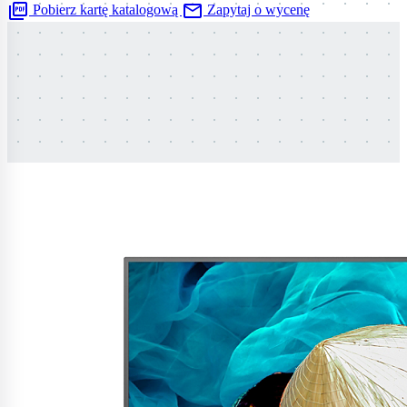
picture_as_pdf
mail
Pobierz kartę katalogową
Zapytaj o wycenę