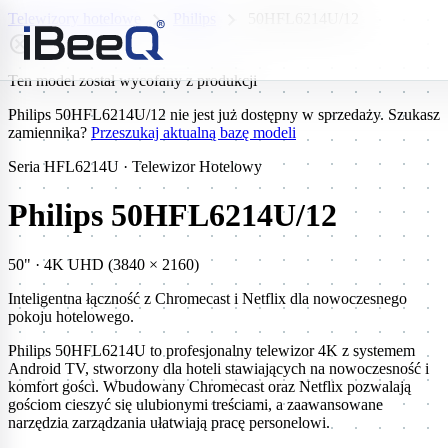
chevron_right
chevron_right
Telewizory hotelowe
Philips
50HFL6214U/12
highlight_off
Ten model został wycofany z produkcji
Philips 50HFL6214U/12 nie jest już dostępny w sprzedaży. Szukasz
zamiennika?
Przeszukaj aktualną bazę modeli
Seria HFL6214U · Telewizor Hotelowy
Philips 50HFL6214U/12
50" · 4K UHD (3840 × 2160)
Inteligentna łączność z Chromecast i Netflix dla nowoczesnego
pokoju hotelowego.
Philips 50HFL6214U to profesjonalny telewizor 4K z systemem
Android TV, stworzony dla hoteli stawiających na nowoczesność i
komfort gości. Wbudowany Chromecast oraz Netflix pozwalają
gościom cieszyć się ulubionymi treściami, a zaawansowane
narzędzia zarządzania ułatwiają pracę personelowi.