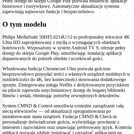
Pełny dostęp do sklepu Google Play pozwala instalować aplikacje
biznesowe i rozrywkowe. Automatyczne aktualizacje systemu
zapewniają najnowsze funkcje i bezpieczeństwo.
O tym modelu
Philips MediaSuite 50HFL6214U/12 to profesjonalny telewizor 4K
Ultra HD zaprojektowany z myślą o wymagających obiektach
hotelowych. Wyposażony w system Android TV 9, oferuje pełny
dostęp do sklepu Google Play, umożliwiając instalację aplikacji
dopasowanych do potrzeb obiektu i oczekiwań gości.
Wbudowana funkcja Chromecast Ultra pozwala gościom
bezprzewodowo przesyłać treści z własnych urządzeń mobilnych w
rozdzielczości do 4K, bez konieczności stosowania dodatkowego
sprzętu. Zintegrowana usługa Netflix z dedykowanym przyciskiem
na pilocie zapewnia natychmiastowy dostęp do bogatej biblioteki
filmów i seriali, eliminując potrzebę zewnętrznych dekoderów.
System CMND & Control umożliwia centralne zarządzanie całą
siecią telewizorów — od aktualizacji oprogramowania po
monitorowanie stanu urządzeń. Funkcja CMND & Check-in
personalizuje doświadczenie gościa, wyświetlając powitanie z
imieniem i nazwiskiem oraz ustawiając preferowany język. Kontrola
aplikacji pozwala zdalnie instalować i zarządzać aplikacjami na