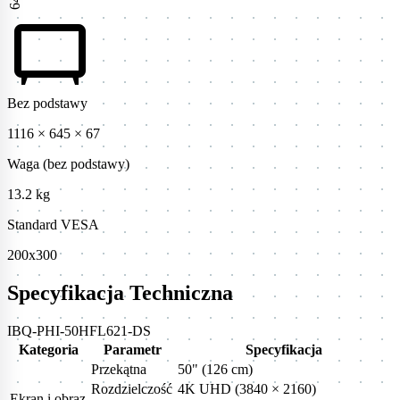
tv_gen
Bez podstawy
1116 × 645 × 67
Waga (bez podstawy)
13.2 kg
Standard VESA
200x300
Specyfikacja Techniczna
IBQ-PHI-50HFL621-DS
Kategoria
Parametr
Specyfikacja
Przekątna
50" (126 cm)
Rozdzielczość
4K UHD (3840 × 2160)
Ekran i obraz