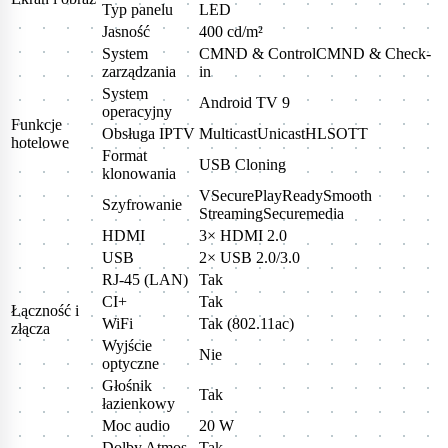
Typ panelu
LED
Jasność
400 cd/m²
System
CMND & ControlCMND & Check-
zarządzania
in
System
Android TV 9
operacyjny
Funkcje
Obsługa IPTV
MulticastUnicastHLSOTT
hotelowe
Format
USB Cloning
klonowania
VSecurePlayReadySmooth
Szyfrowanie
StreamingSecuremedia
HDMI
3× HDMI 2.0
USB
2× USB 2.0/3.0
RJ-45 (LAN)
Tak
CI+
Tak
Łączność i
WiFi
Tak (802.11ac)
złącza
Wyjście
Nie
optyczne
Głośnik
Tak
łazienkowy
Moc audio
20 W
Dolby Atmos
Tak