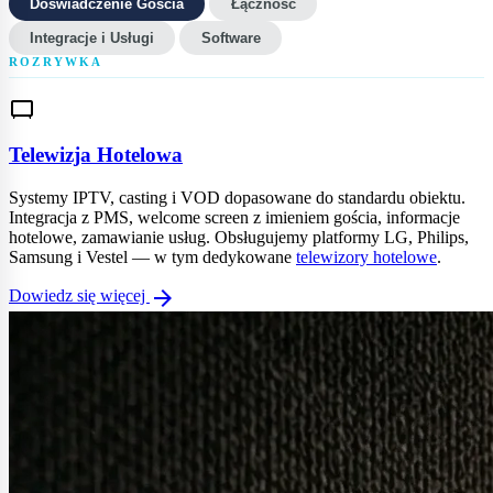
Doświadczenie Gościa
Łączność
Integracje i Usługi
Software
tv_gen
Telewizja Hotelowa
Systemy IPTV, casting i VOD dopasowane do standardu obiektu.
Integracja z PMS, welcome screen z imieniem gościa, informacje
hotelowe, zamawianie usług. Obsługujemy platformy LG, Philips,
Samsung i Vestel — w tym dedykowane
telewizory hotelowe
.
arrow_forward
Dowiedz się więcej