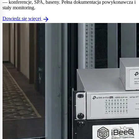
— konferencje, SPA, baseny. Pełna dokumentacja powykonawcza i
stały monitoring.
arrow_forward
Dowiedz się więcej