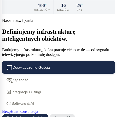
16
100
25
+
+
KRAJÓW
OBIEKTÓW
LAT
Nasze rozwiązania
Definiujemy infrastrukturę
inteligentnych obiektów.
Budujemy infrastrukturę, która pracuje cicho w tle — od sygnału
telewizyjnego po kontrolę dostępu.
tv_gen
Doświadczenie Gościa
wifi_password
Łączność
Integracje i Usługi
Software & AI
Bezpłatna konsultacja