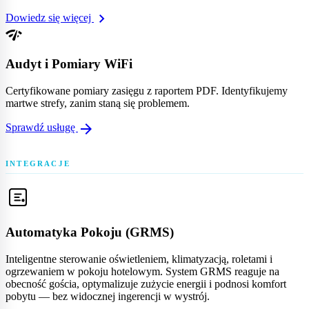
chevron_right
Dowiedz się więcej
network_check
Audyt i Pomiary WiFi
Certyfikowane pomiary zasięgu z raportem PDF. Identyfikujemy
martwe strefy, zanim staną się problemem.
arrow_forward
Sprawdź usługę
Automatyka Pokoju (GRMS)
Inteligentne sterowanie oświetleniem, klimatyzacją, roletami i
ogrzewaniem w pokoju hotelowym. System GRMS reaguje na
obecność gościa, optymalizuje zużycie energii i podnosi komfort
pobytu — bez widocznej ingerencji w wystrój.