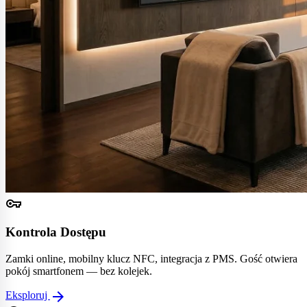
vpn_key
Kontrola Dostępu
Zamki online, mobilny klucz NFC, integracja z PMS. Gość otwiera
pokój smartfonem — bez kolejek.
arrow_forward
Eksploruj