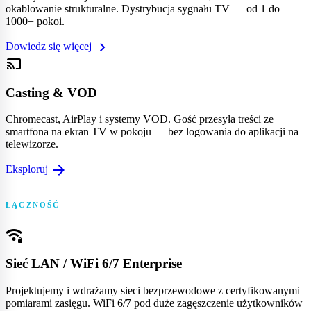
okablowanie strukturalne. Dystrybucja sygnału TV — od 1 do
1000+ pokoi.
chevron_right
Dowiedz się więcej
cast
Casting & VOD
Chromecast, AirPlay i systemy VOD. Gość przesyła treści ze
smartfona na ekran TV w pokoju — bez logowania do aplikacji na
telewizorze.
arrow_forward
Eksploruj
wifi_password
Sieć LAN / WiFi 6/7 Enterprise
Projektujemy i wdrażamy sieci bezprzewodowe z certyfikowanymi
pomiarami zasięgu. WiFi 6/7 pod duże zagęszczenie użytkowników