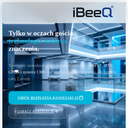
TECHNOLOGIA DLA HOTELI · WIFI · IPTV ·
GPON
Tylko w oczach gościa
technologia nabiera
znaczenia.
Tworzymy niewidzialną architekturę komfortu —
WiFi 7, IPTV,
GPON i systemy CMS
. Od projektu po 24/7 wsparcie, dla hoteli w
całej Europie.
UMÓW BEZPŁATNĄ KONSULTACJĘ
ZOBACZ REALIZACJE