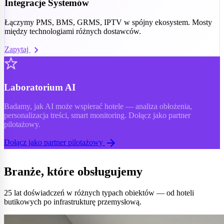
Integracje Systemów
Łączymy PMS, BMS, GRMS, IPTV w spójny ekosystem. Mosty
między technologiami różnych dostawców.
chevron_right
Zapytaj
Laboratorium AI
Badamy, jak AI może wspierać hotele — analiza obłożenia,
personalizacja treści, smart monitoring. Dołącz jako partner
pilotażowy.
arrow_forward
Dołącz jako partner pilotażowy
Branże, które obsługujemy
25 lat doświadczeń w różnych typach obiektów — od hoteli
butikowych po infrastrukturę przemysłową.