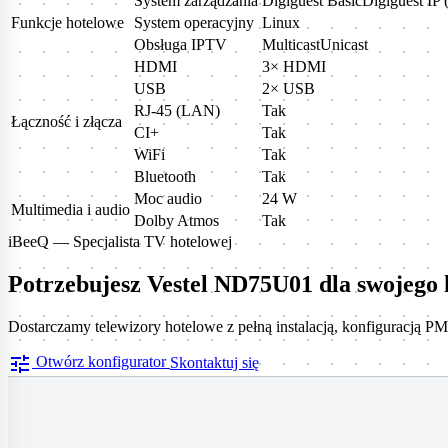
System zarządzania
Digiguest BasicDigiguest IP 
Funkcje hotelowe
System operacyjny
Linux
Obsługa IPTV
MulticastUnicast
HDMI
3× HDMI
USB
2× USB
RJ-45 (LAN)
Tak
Łączność i złącza
CI+
Tak
WiFi
Tak
Bluetooth
Tak
Moc audio
24 W
Multimedia i audio
Dolby Atmos
Tak
iBeeQ — Specjalista TV hotelowej
Potrzebujesz Vestel ND75U01 dla swojego 
Dostarczamy telewizory hotelowe z pełną instalacją, konfiguracją P
tune
Otwórz konfigurator
Skontaktuj się