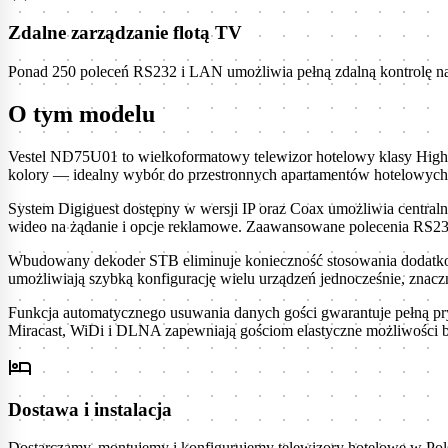
Zdalne zarządzanie flotą TV
Ponad 250 poleceń RS232 i LAN umożliwia pełną zdalną kontrolę na
O tym modelu
Vestel ND75U01 to wielkoformatowy telewizor hotelowy klasy High-
kolory — idealny wybór do przestronnych apartamentów hotelowych 
System Digiguest dostępny w wersji IP oraz Coax umożliwia central
wideo na żądanie i opcje reklamowe. Zaawansowane polecenia RS232
Wbudowany dekoder STB eliminuje konieczność stosowania dodatkow
umożliwiają szybką konfigurację wielu urządzeń jednocześnie, znaczn
Funkcja automatycznego usuwania danych gości gwarantuje pełną pr
Miracast, WiDi i DLNA zapewniają gościom elastyczne możliwości b
hotel
Dostawa i instalacja
Dostarczamy, montujemy i konfigurujemy telewizory hotelowe w Pols