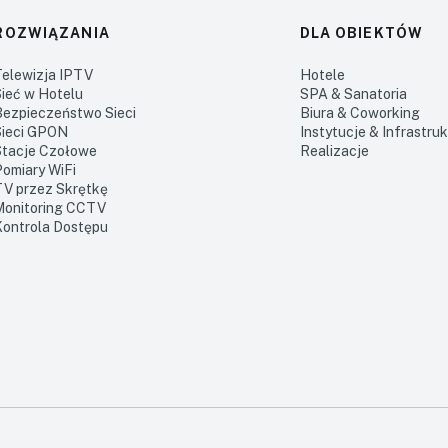
ROZWIĄZANIA
DLA OBIEKTÓW
Telewizja IPTV
Hotele
Sieć w Hotelu
SPA & Sanatoria
Bezpieczeństwo Sieci
Biura & Coworking
Sieci GPON
Instytucje & Infrastru
Stacje Czołowe
Realizacje
Pomiary WiFi
TV przez Skrętkę
Monitoring CCTV
Kontrola Dostępu