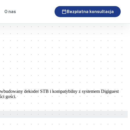
calendar_today
O nas
Bezpłatna konsultacja
w wbudowany dekoder STB i kompatybilny z systemem Digiguest
ci gości.