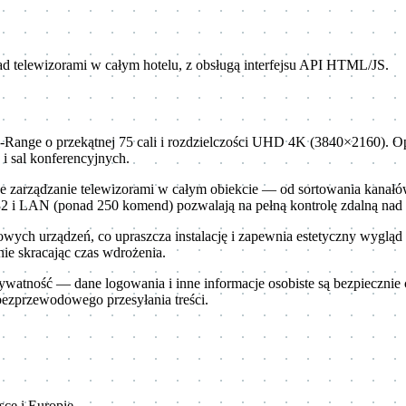
d telewizorami w całym hotelu, z obsługą interfejsu API HTML/JS.
Range o przekątnej 75 cali i rozdzielczości UHD 4K (3840×2160). O
i sal konferencyjnych.
ne zarządzanie telewizorami w całym obiekcie — od sortowania kanał
 i LAN (ponad 250 komend) pozwalają na pełną kontrolę zdalną nad f
ych urządzeń, co upraszcza instalację i zapewnia estetyczny wyglą
ie skracając czas wdrożenia.
ywatność — dane logowania i inne informacje osobiste są bezpieczn
ezprzewodowego przesyłania treści.
ce i Europie.