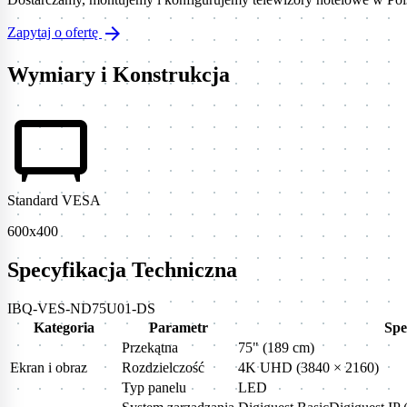
arrow_forward
Zapytaj o ofertę
Wymiary i Konstrukcja
tv_gen
Standard VESA
600x400
Specyfikacja Techniczna
IBQ-VES-ND75U01-DS
Kategoria
Parametr
Spe
Przekątna
75" (189 cm)
Ekran i obraz
Rozdzielczość
4K UHD (3840 × 2160)
Typ panelu
LED