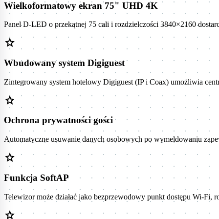
Wielkoformatowy ekran 75" UHD 4K
Panel D-LED o przekątnej 75 cali i rozdzielczości 3840×2160 dosta
star
Wbudowany system Digiguest
Zintegrowany system hotelowy Digiguest (IP i Coax) umożliwia centr
star
Ochrona prywatności gości
Automatyczne usuwanie danych osobowych po wymeldowaniu zapewni
star
Funkcja SoftAP
Telewizor może działać jako bezprzewodowy punkt dostępu Wi-Fi, ro
star