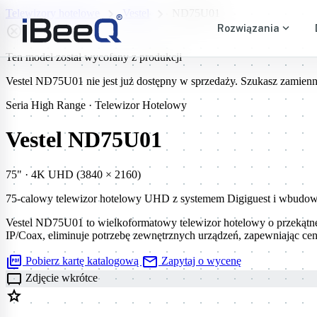
chevron_right
chevron_right
Telewizory hotelowe
Vestel
ND75U01
expand_more
highlight_off
Rozwiązania
Ten model został wycofany z produkcji
Vestel ND75U01 nie jest już dostępny w sprzedaży. Szukasz zamien
Seria High Range · Telewizor Hotelowy
Vestel ND75U01
75" · 4K UHD (3840 × 2160)
75-calowy telewizor hotelowy UHD z systemem Digiguest i wbud
Vestel ND75U01 to wielkoformatowy telewizor hotelowy o przekątn
IP/Coax, eliminuje potrzebę zewnętrznych urządzeń, zapewniając cent
picture_as_pdf
mail
Pobierz kartę katalogową
Zapytaj o wycenę
tv_gen
Zdjęcie wkrótce
star