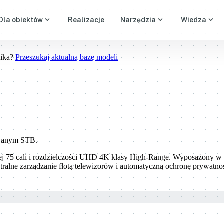
expand_more
expand_more
expand_more
Dla obiektów
Realizacje
Narzędzia
Wiedza
nika?
Przeszukaj aktualną bazę modeli
owanym STB.
ej 75 cali i rozdzielczości UHD 4K klasy High-Range. Wyposażony 
ralne zarządzanie flotą telewizorów i automatyczną ochronę prywatnoś