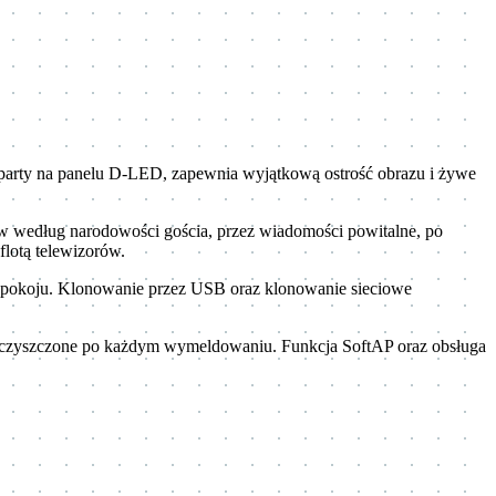
party na panelu D-LED, zapewnia wyjątkową ostrość obrazu i żywe
ów według narodowości gościa, przez wiadomości powitalne, po
lotą telewizorów.
d pokoju. Klonowanie przez USB oraz klonowanie sieciowe
ie czyszczone po każdym wymeldowaniu. Funkcja SoftAP oraz obsługa