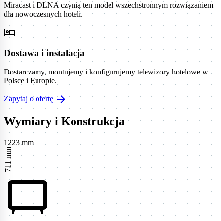
Miracast i DLNA czynią ten model wszechstronnym rozwiązaniem
dla nowoczesnych hoteli.
hotel
Dostawa i instalacja
Dostarczamy, montujemy i konfigurujemy telewizory hotelowe w
Polsce i Europie.
arrow_forward
Zapytaj o ofertę
Wymiary i Konstrukcja
1223 mm
711 mm
tv_gen