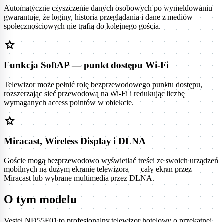
Automatyczne czyszczenie danych osobowych po wymeldowaniu
gwarantuje, że loginy, historia przeglądania i dane z mediów
społecznościowych nie trafią do kolejnego gościa.
star
Funkcja SoftAP — punkt dostępu Wi-Fi
Telewizor może pełnić rolę bezprzewodowego punktu dostępu,
rozszerzając sieć przewodową na Wi-Fi i redukując liczbę
wymaganych access pointów w obiekcie.
star
Miracast, Wireless Display i DLNA
Goście mogą bezprzewodowo wyświetlać treści ze swoich urządzeń
mobilnych na dużym ekranie telewizora — cały ekran przez
Miracast lub wybrane multimedia przez DLNA.
O tym modelu
Vestel ND55F01 to profesjonalny telewizor hotelowy o przekątnej