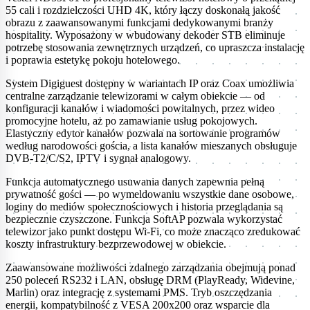
55 cali i rozdzielczości UHD 4K, który łączy doskonałą jakość
obrazu z zaawansowanymi funkcjami dedykowanymi branży
hospitality. Wyposażony w wbudowany dekoder STB eliminuje
potrzebę stosowania zewnętrznych urządzeń, co upraszcza instalację
i poprawia estetykę pokoju hotelowego.
System Digiguest dostępny w wariantach IP oraz Coax umożliwia
centralne zarządzanie telewizorami w całym obiekcie — od
konfiguracji kanałów i wiadomości powitalnych, przez wideo
promocyjne hotelu, aż po zamawianie usług pokojowych.
Elastyczny edytor kanałów pozwala na sortowanie programów
według narodowości gościa, a lista kanałów mieszanych obsługuje
DVB-T2/C/S2, IPTV i sygnał analogowy.
Funkcja automatycznego usuwania danych zapewnia pełną
prywatność gości — po wymeldowaniu wszystkie dane osobowe,
loginy do mediów społecznościowych i historia przeglądania są
bezpiecznie czyszczone. Funkcja SoftAP pozwala wykorzystać
telewizor jako punkt dostępu Wi-Fi, co może znacząco zredukować
koszty infrastruktury bezprzewodowej w obiekcie.
Zaawansowane możliwości zdalnego zarządzania obejmują ponad
250 poleceń RS232 i LAN, obsługę DRM (PlayReady, Widevine,
Marlin) oraz integrację z systemami PMS. Tryb oszczędzania
energii, kompatybilność z VESA 200x200 oraz wsparcie dla