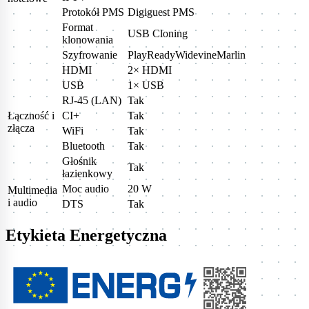
Protokół PMS
Digiguest PMS
Format
USB Cloning
klonowania
Szyfrowanie
PlayReadyWidevineMarlin
HDMI
2× HDMI
USB
1× USB
RJ-45 (LAN)
Tak
Łączność i
CI+
Tak
złącza
WiFi
Tak
Bluetooth
Tak
Głośnik
Tak
łazienkowy
Moc audio
20 W
Multimedia
i audio
DTS
Tak
Etykieta Energetyczna