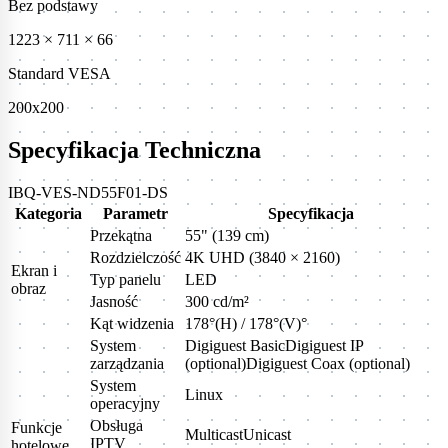
Bez podstawy
1223 × 711 × 66
Standard VESA
200x200
Specyfikacja Techniczna
IBQ-VES-ND55F01-DS
Kategoria
Parametr
Specyfikacja
Przekątna
55" (139 cm)
Rozdzielczość
4K UHD (3840 × 2160)
Ekran i
Typ panelu
LED
obraz
Jasność
300 cd/m²
Kąt widzenia
178°(H) / 178°(V)°
System
Digiguest BasicDigiguest IP
zarządzania
(optional)Digiguest Coax (optional)
System
Linux
operacyjny
Obsługa
Funkcje
MulticastUnicast
IPTV
hotelowe