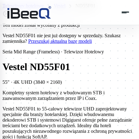
chevron_right
chevron_right
Telewizory hotelowe
Vestel
ND55F01
highlight_off
Ten model został wycofany z produkcji
Vestel ND55F01 nie jest już dostępny w sprzedaży. Szukasz
zamiennika?
Przeszukaj aktualną bazę modeli
Seria Mid Range (Frameless) · Telewizor Hotelowy
Vestel ND55F01
55" · 4K UHD (3840 × 2160)
Kompletny system hotelowy z wbudowanym STB i
zaawansowanym zarządzaniem przez IP i Coax.
Vestel ND55F01 to 55-calowy telewizor UHD zaprojektowany
specjalnie dla branży hotelarskiej. Dzięki wbudowanemu
dekoderowi STB i systemowi Digiguest oferuje pełne zarządzanie
treściami bez dodatkowych urządzeń. Idealny dla hoteli
poszukujących niezawodnego rozwiązania z ochroną prywatności
gości i funkcją SoftAP.