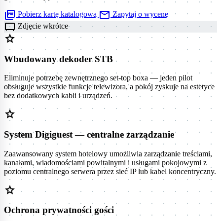
picture_as_pdf
mail
Pobierz kartę katalogową
Zapytaj o wycenę
tv_gen
Zdjęcie wkrótce
star
Wbudowany dekoder STB
Eliminuje potrzebę zewnętrznego set-top boxa — jeden pilot
obsługuje wszystkie funkcje telewizora, a pokój zyskuje na estetyce
bez dodatkowych kabli i urządzeń.
star
System Digiguest — centralne zarządzanie
Zaawansowany system hotelowy umożliwia zarządzanie treściami,
kanałami, wiadomościami powitalnymi i usługami pokojowymi z
poziomu centralnego serwera przez sieć IP lub kabel koncentryczny.
star
Ochrona prywatności gości