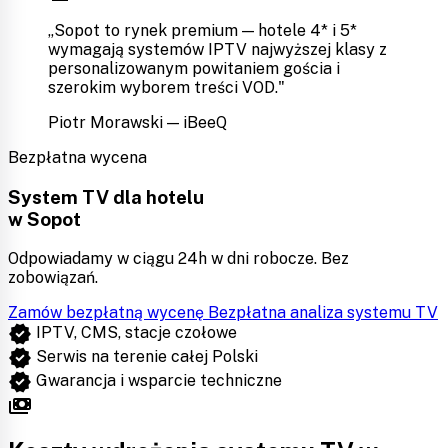
„Sopot to rynek premium — hotele 4* i 5*
wymagają systemów IPTV najwyższej klasy z
personalizowanym powitaniem gościa i
szerokim wyborem treści VOD."
Piotr Morawski — iBeeQ
Bezpłatna wycena
System TV dla hotelu
w Sopot
Odpowiadamy w ciągu 24h w dni robocze. Bez
zobowiązań.
Zamów bezpłatną wycenę
Bezpłatna analiza systemu TV
verified
IPTV, CMS, stacje czołowe
verified
Serwis na terenie całej Polski
verified
Gwarancja i wsparcie techniczne
payments