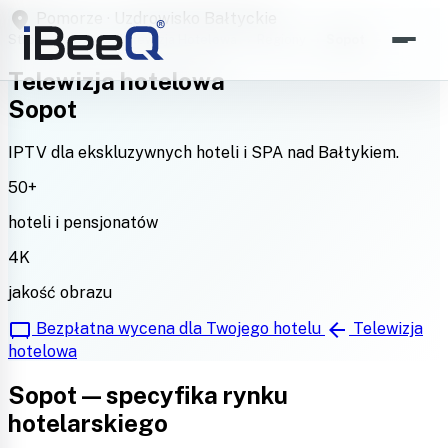
location_on
Pomorze · Uzdrowisko Bałtyckie
Strona główna
›
Telewizja Hotelowa
›
Regiony
›
Sopot
Telewizja hotelowa
Sopot
IPTV dla ekskluzywnych hoteli i SPA nad Bałtykiem.
50+
hoteli i pensjonatów
4K
jakość obrazu
tv_gen
arrow_back
Bezpłatna wycena dla Twojego hotelu
Telewizja
hotelowa
Sopot — specyfika rynku
hotelarskiego