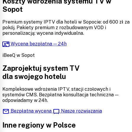
Koszty wdrożenia systemu TV w
Sopot
Premium systemy IPTV dla hoteli w Sopocie: od 600 zł za
pokój. Pakiety premium z rozbudowanym VOD i
personalizacją: wycena indywidualna.
contact_mail
Wycena bezpłatna — 24h
iBeeQ w Sopot
Zaprojektuj system TV
dla swojego hotelu
Kompleksowe wdrożenia IPTV, stacji czołowych i
systemów CMS. Bezpłatna konsultacja techniczna —
odpowiadamy w 24h.
mail
tv_gen
Bezpłatna wycena
Nasze rozwiązania
Inne regiony w Polsce