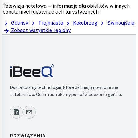
Telewizja hotelowa — informacje dla obiektów w innych
popularnych destynacjach turystycznych:
chevron_right
chevron_right
chevron_right
chevron_right
Gdańsk
Trójmiasto
Kołobrzeg
Świnoujście
arrow_forward
Zobacz wszystkie regiony
Dostarczamy technologie, które definiują nowoczesne
hotelarstwo. Od infrastruktury po doświadczenie gościa.
ROZWIĄZANIA