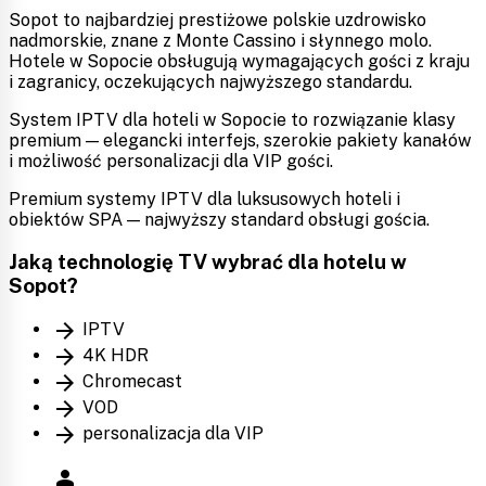
Sopot to najbardziej prestiżowe polskie uzdrowisko
nadmorskie, znane z Monte Cassino i słynnego molo.
Hotele w Sopocie obsługują wymagających gości z kraju
i zagranicy, oczekujących najwyższego standardu.
System IPTV dla hoteli w Sopocie to rozwiązanie klasy
premium — elegancki interfejs, szerokie pakiety kanałów
i możliwość personalizacji dla VIP gości.
Premium systemy IPTV dla luksusowych hoteli i
obiektów SPA — najwyższy standard obsługi gościa.
Jaką technologię TV wybrać dla hotelu w
Sopot?
arrow_forward
IPTV
arrow_forward
4K HDR
arrow_forward
Chromecast
arrow_forward
VOD
arrow_forward
personalizacja dla VIP
person