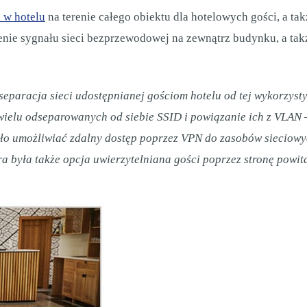
i w hotelu
na terenie całego obiektu dla hotelowych gości, a ta
nie sygnału sieci bezprzewodowej na zewnątrz budynku, a takż
separacja sieci
udostępnianej gościom hotelu od tej wykorzys
wielu odseparowanych od siebie SSID i powiązanie ich z VLAN
ło umożliwiać zdalny dostęp poprzez VPN do
zasobów sieciowyc
a była także opcja
uwierzytelniana gości poprzez stronę powit