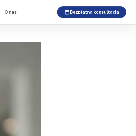
calendar_today
O nas
Bezpłatna konsultacja