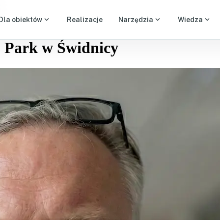
expand_more
expand_more
expand_more
Dla obiektów
Realizacje
Narzędzia
Wiedza
u Park w Świdnicy