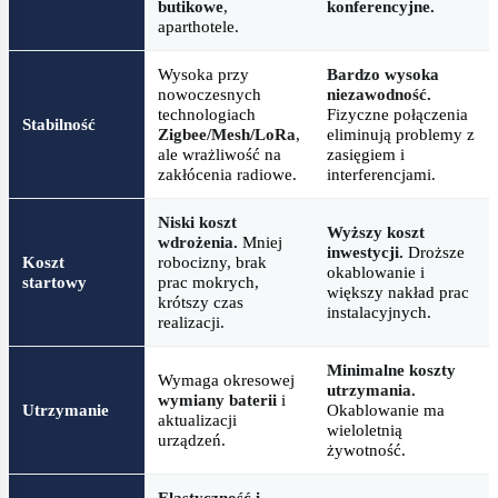
butikowe
,
konferencyjne.
aparthotele.
Wysoka przy
Bardzo wysoka
nowoczesnych
niezawodność.
technologiach
Fizyczne połączenia
Stabilność
Zigbee/Mesh/LoRa
,
eliminują problemy z
ale wrażliwość na
zasięgiem i
zakłócenia radiowe.
interferencjami.
Niski koszt
Wyższy koszt
wdrożenia.
Mniej
inwestycji.
Droższe
Koszt
robocizny, brak
okablowanie i
startowy
prac mokrych,
większy nakład prac
krótszy czas
instalacyjnych.
realizacji.
Minimalne koszty
Wymaga okresowej
utrzymania.
wymiany baterii
i
Utrzymanie
Okablowanie ma
aktualizacji
wieloletnią
urządzeń.
żywotność.
Elastyczność i