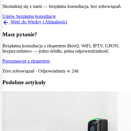
Skontaktuj się z nami — bezpłatna konsultacja, bez zobowiązań.
Umów bezpłatną konsultację
arrow_back
Wróć do Wiedzy i Aktualności
Masz pytanie?
Bezpłatna konsultacja z ekspertem iBeeQ. WiFi, IPTV, GPON,
bezpieczeństwo — jedno źródło, pełna odpowiedzialność.
Porozmawiaj z ekspertem
Zero zobowiązań · Odpowiadamy w 24h
Podobne artykuły