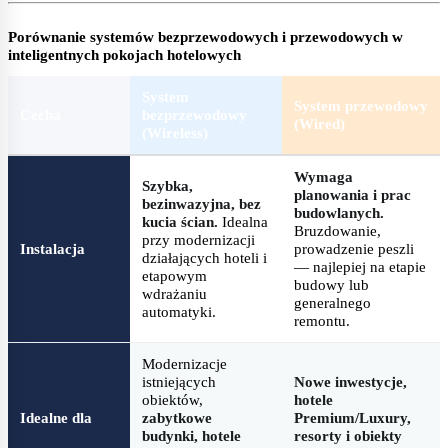
Porównanie systemów bezprzewodowych i przewodowych w
inteligentnych pokojach hotelowych
System
System przewodowy
Cecha
bezprzewodowy
(Wired)
(Wireless)
Wymaga
Szybka,
planowania i prac
bezinwazyjna, bez
budowlanych.
kucia ścian.
Idealna
Bruzdowanie,
przy modernizacji
Instalacja
prowadzenie peszli
działających hoteli i
— najlepiej na etapie
etapowym
budowy lub
wdrażaniu
generalnego
automatyki.
remontu.
Modernizacje
istniejących
Nowe inwestycje,
obiektów,
hotele
Idealne dla
zabytkowe
Premium/Luxury,
budynki, hotele
resorty i obiekty