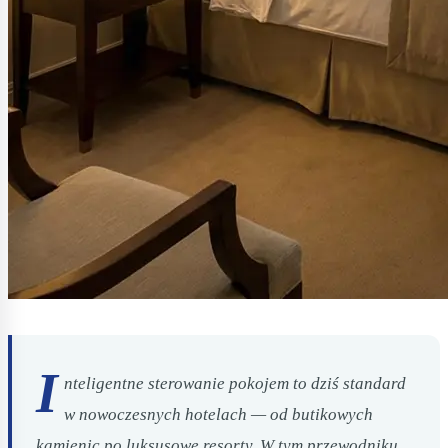
I
nteligentne sterowanie pokojem to dziś standard
w nowoczesnych hotelach — od butikowych
kamienic po luksusowe resorty. W tym przewodniku