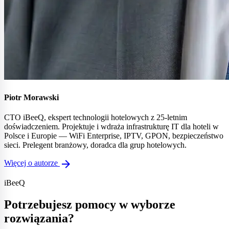
Piotr Morawski
CTO iBeeQ, ekspert technologii hotelowych z 25-letnim
doświadczeniem. Projektuje i wdraża infrastrukturę IT dla hoteli w
Polsce i Europie — WiFi Enterprise, IPTV, GPON, bezpieczeństwo
sieci. Prelegent branżowy, doradca dla grup hotelowych.
arrow_forward
Więcej o autorze
iBeeQ
Potrzebujesz pomocy w wyborze
rozwiązania?